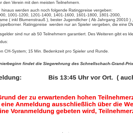
für den Verein mit den meisten Teilnehmern.
 hinaus werden auch noch folgende Ratingpreise vergeben:
000, 1001-1200, 1201-1400, 1401-1600, 1601-1800, 1801-2000,
ame ( inkl Blumenstrauß ), bester Jugendlicher ( Ab Jahrgang 20010 ) 
Eppelborner. Ratingpreise werden nur an Spieler vergeben, die eine 
sgelder sind nur ab 50 Teilnehmern garantiert. Des Weiteren gibt es k
lmodus:
n CH-System; 15 Min. Bedenkzeit pro Spieler und Runde.
nierbeginn findet die Siegerehrung des Schnellschach-Grand-Prix
ldung: Bis 13:45 Uhr vor Ort. ( auch fü
Grund der zu erwartenden hohen Teilnehmerz
 eine Anmeldung ausschließlich über die We
ine Voranmeldung gebeten wird, Teilnehmerza
.