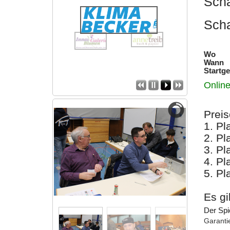
Scha
Sch
Wo
: W
Wann
:
Startge
Online
Prei
1. P
2. P
3. P
4. P
5. P
Es gi
Der Spie
Garanti