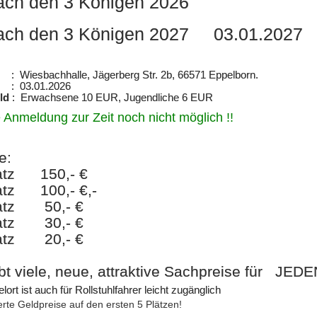
ch den 3 Königen 2026
ach den 3 Königen 2027 03.01.2027
iesbachhalle, Jägerberg Str. 2b, 66571 Eppelborn.
 03.01.2026
ld
: Erwachsene 10 EUR, Jugendliche 6 EUR
 Anmeldung zur Zeit noch nicht möglich !!
se:
latz 150,- €
latz 100,- €,-
latz 50,- €
latz 30,- €
latz 20,- €
bt viele, neue, attraktive Sachpreise für JEDE
lort ist auch für Rollstuhlfahrer leicht zugänglich
erte Geldpreise auf den ersten 5 Plätzen!