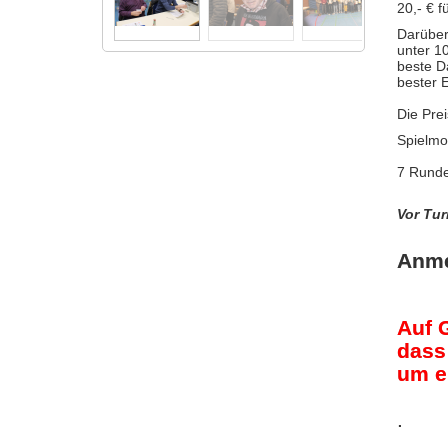
20,- € 
Darüber
unter 1
beste D
bester 
Die Prei
Spie
7 Runde
Vor Tur
Anme
Auf 
dass
um e